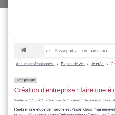
Accueil professionnels
Étapes de vie
Je crée
Cr
>
>
>
Fiche pratique
Création d'entreprise : faire une 
Vérifié le 21/10/2021 - Direction de l'information légale et administra
Réaliser une étude de marché est <span class="miseeneviden
ou non d'être <span class="miseenevidence">rentable</span