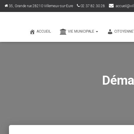
35, Grande rue 28210 Villemeux-sur-Eure
02.37.82.30.28
accueil@vil
ACCUEIL
VIE MUNICIPALE
CITOYENNE
Démar