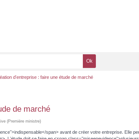
éation d'entreprise : faire une étude de marché
étude de marché
tive (Première ministre)
ce">indispensable</span> avant de créer votre entreprise. Elle per
>. L'étude doit se faire en <span class="miseenevidence">plusieur