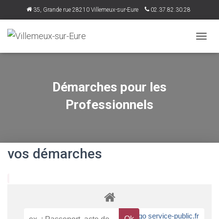
35, Grande rue 28210 Villemeux-sur-Eure
02.37.82.30.28
accueil@villemeux.fr
D
É
P
L
I
Démarches pour les
E
R
Professionnels
L
A
N
A
V
vos démarches
I
G
A
T
I
O
N