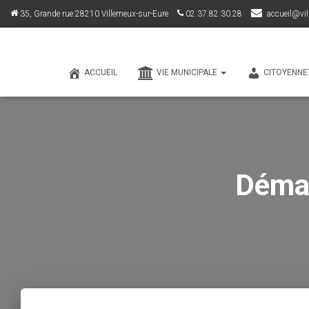
35, Grande rue 28210 Villemeux-sur-Eure
02.37.82.30.28
accueil@vil
ACCUEIL
VIE MUNICIPALE
CITOYENNE
Démar