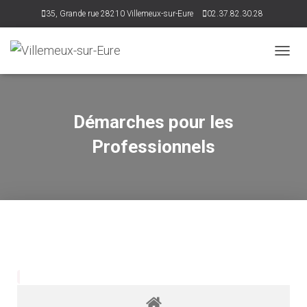
35, Grande rue 28210 Villemeux-sur-Eure
02.37.82.30.28
accueil@villemeux.fr
D
É
P
L
I
Démarches pour les
E
R
Professionnels
L
A
N
A
V
I
G
A
T
I
O
N