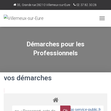
35, Grande rue 28210 Villemeux-sur-Eure
02.37.82.30.28
accueil@villemeux.fr
D
É
P
L
I
Démarches pour les
E
R
Professionnels
L
A
N
A
V
vos démarches
I
G
A
T
I
O
N