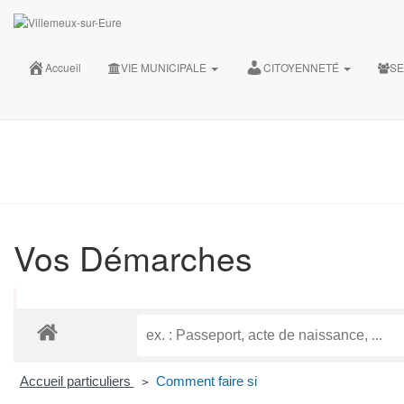
35, Grande rue 28210 Villemeux-sur-Eure
02.37.82.30.28
Accueil
VIE MUNICIPALE
CITOYENNETÉ
SE
accueil@villemeux.fr
Vos Démarches
Accueil particuliers
Comment faire si
>