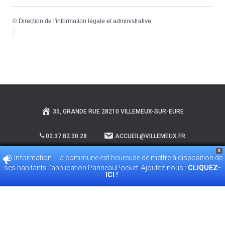
©
Direction de l'information légale et administrative
35, GRANDE RUE 28210 VILLEMEUX-SUR-EURE
02.37.82.30.28
ACCUEIL@VILLEMEUX.FR
X
Information : La commune est heureuse de mettre à disposition de
POLITIQUE DE CONFIDENTIALITÉ
ses habitants l’application PanneauPocket. Ajoutez-nous :
CLIQUEZ-
ICI !