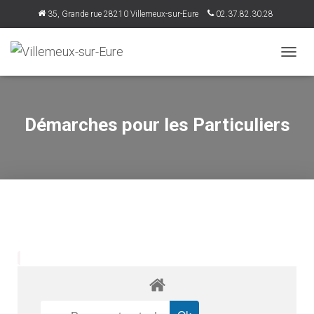
35, Grande rue 28210 Villemeux-sur-Eure
02.37.82.30.28
accueil@villemeux.fr
D
É
P
L
I
Démarches pour les Particuliers
E
R
L
A
N
A
V
I
G
A
T
I
O
N