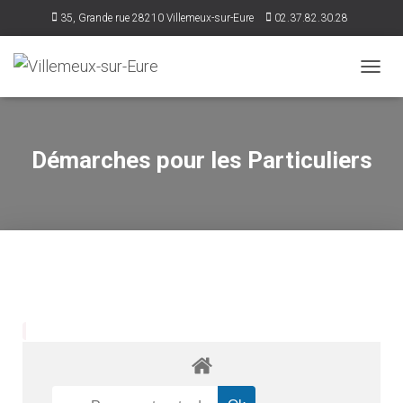
35, Grande rue 28210 Villemeux-sur-Eure
02.37.82.30.28
accueil@villemeux.fr
D
É
P
L
I
Démarches pour les Particuliers
E
R
L
A
N
A
V
I
G
A
T
I
O
N