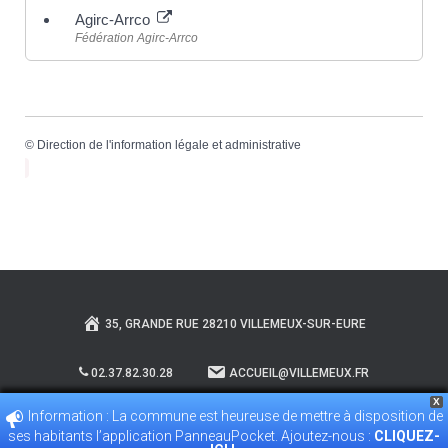
Agirc-Arrco
Fédération Agirc-Arrco
©
Direction de l'information légale et administrative
35, GRANDE RUE 28210 VILLEMEUX-SUR-EURE
02.37.82.30.28
ACCUEIL@VILLEMEUX.FR
X
Information : La commune est heureuse de mettre à disposition de
POLITIQUE DE CONFIDENTIALITÉ
ses habitants l’application PanneauPocket. Ajoutez-nous :
CLIQUEZ-