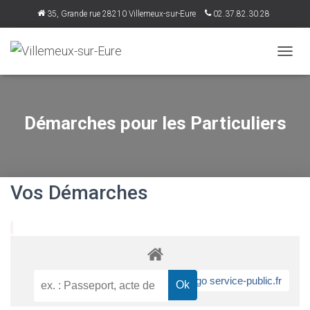
35, Grande rue 28210 Villemeux-sur-Eure
02.37.82.30.28
accueil@villemeux.fr
D
É
P
L
I
Démarches pour les Particuliers
E
R
L
A
N
Vos Démarches
A
V
I
G
A
T
I
O
N