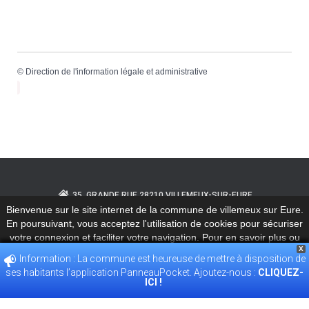
©
Direction de l'information légale et administrative
35, GRANDE RUE 28210 VILLEMEUX-SUR-EURE
Bienvenue sur le site internet de la commune de villemeux sur Eure.
En poursuivant, vous acceptez l'utilisation de cookies pour sécuriser
02.37.82.30.28
ACCUEIL@VILLEMEUX.FR
votre connexion et faciliter votre navigation. Pour en savoir plus ou
X
pour désactiver les cookies
Information : La commune est heureuse de mettre à disposition de
POLITIQUE DE CONFIDENTIALITÉ
ses habitants l’application PanneauPocket. Ajoutez-nous :
CLIQUEZ-
ACCEPT
Plus d’informations
ICI !