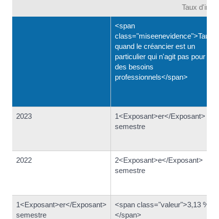
Taux d'intér
<span
class="miseenevidence">Taux
quand le créancier est un
particulier qui n'agit pas pour
des besoins
professionnels</span>
2023
1<Exposant>er</Exposant>
semestre
2022
2<Exposant>e</Exposant>
semestre
1<Exposant>er</Exposant>
<span class="valeur">3,13 %
semestre
</span>