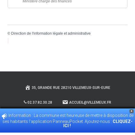
Ministère chargé des finances
©
Direction de l'information légale et administrative
35, GRANDE RUE 28210 VILLEMEUX-SUR-EURE
02.37.82.30.28
ACCUEIL@VILLEMEUX.FR
X
Information : La commune est heureuse de mettre à disposition de
POLITIQUE DE CONFIDENTIALITÉ
ses habitants l’application PanneauPocket. Ajoutez-nous :
CLIQUEZ-
ICI !