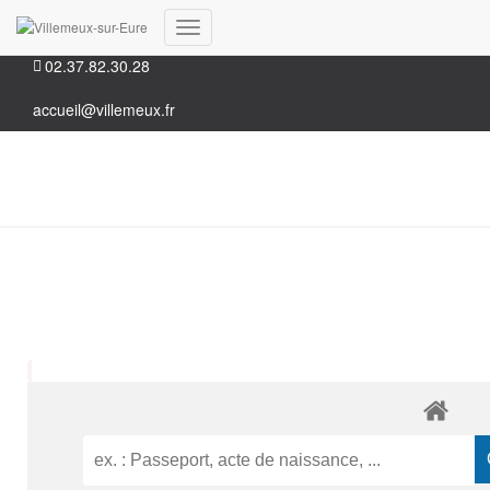
35, Grande rue 28210 Villemeux-sur-Eure
Déplier
02.37.82.30.28
la
navigation
accueil@villemeux.fr