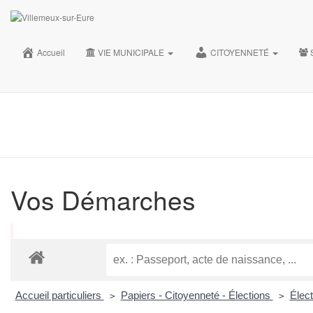
35, Grande rue 28210 Villemeux-sur-Eure
02.37.82.30.28
Accueil
VIE MUNICIPALE
CITOYENNETÉ
accueil@villemeux.fr
Vos Démarches
Accueil particuliers
Papiers - Citoyenneté - Élections
Élec
>
>