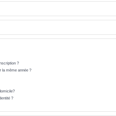
nscription ?
oter la même année ?
 domicile?
dentité ?