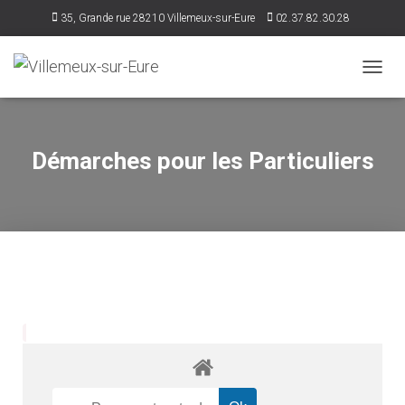
35, Grande rue 28210 Villemeux-sur-Eure
02.37.82.30.28
accueil@villemeux.fr
D
É
P
L
I
Démarches pour les Particuliers
E
R
L
A
N
A
V
I
G
A
T
I
O
N