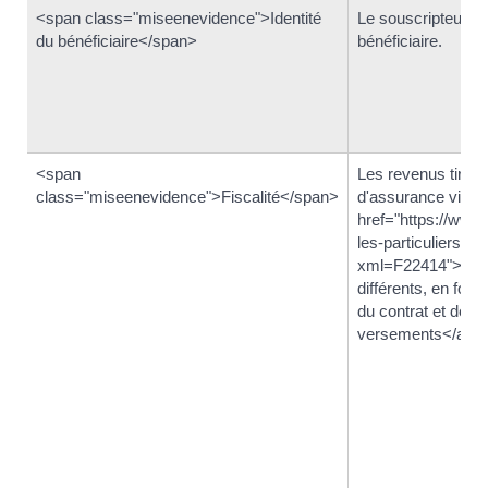
<span class="miseenevidence">Identité
Le souscripteur pe
du bénéficiaire</span>
bénéficiaire.
<span
Les revenus tirés 
class="miseenevidence">Fiscalité</span>
d'assurance vie o
href="https://www.
les-particuliers/?
xml=F22414">régi
différents, en fonc
du contrat et de l
versements</a>.