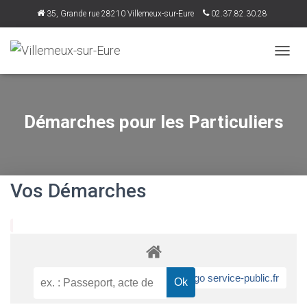
35, Grande rue 28210 Villemeux-sur-Eure
02.37.82.30.28
accueil@villemeux.fr
D
É
P
L
I
Démarches pour les Particuliers
E
R
L
A
N
Vos Démarches
A
V
I
G
A
T
I
O
N