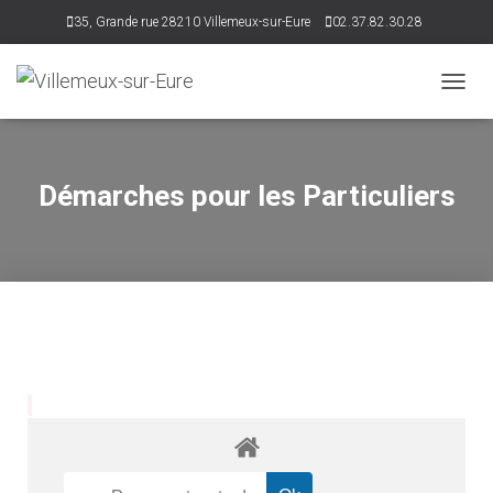
35, Grande rue 28210 Villemeux-sur-Eure
02.37.82.30.28
accueil@villemeux.fr
D
É
P
L
I
Démarches pour les Particuliers
E
R
L
A
N
A
V
I
G
A
T
I
O
N