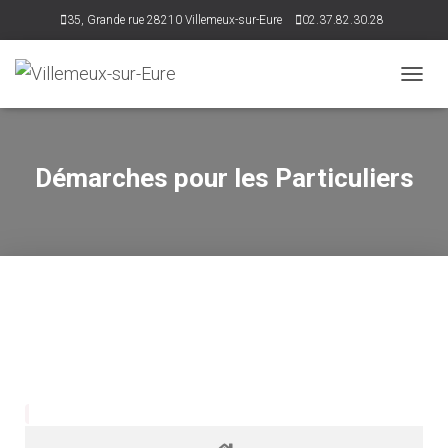
35, Grande rue 28210 Villemeux-sur-Eure
02.37.82.30.28
accueil@villemeux.fr
D
É
P
L
I
Démarches pour les Particuliers
E
R
L
A
N
A
V
I
G
A
T
I
O
N