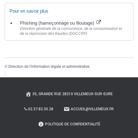
Pour en savoir plus
Phishing (hameçonnage ou filoutage)
Direction générale de la concurrence, de la consommation et
de la répression des fraudes (DGCCRF)
©
Direction de l'information légale et administrative
35, GRANDE RUE 28210 VILLEMEUX-SUR-EURE
02.37.82.30.28
ACCUEIL@VILLEMEUX.FR
POLITIQUE DE CONFIDENTIALITÉ