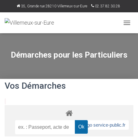
35, Grande rue 28210 Villemeux-sur-Eure
02.37.82.30.28
accueil@villemeux.fr
D
É
P
L
I
Démarches pour les Particuliers
E
R
L
A
N
Vos Démarches
A
V
I
G
A
T
I
O
N