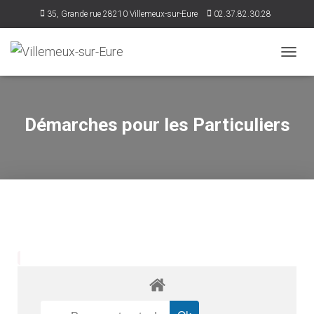
35, Grande rue 28210 Villemeux-sur-Eure
02.37.82.30.28
accueil@villemeux.fr
D
É
P
L
I
Démarches pour les Particuliers
E
R
L
A
N
A
V
I
G
A
T
I
O
N