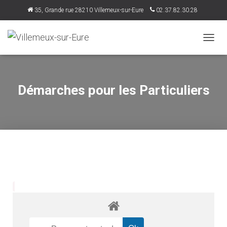
35, Grande rue 28210 Villemeux-sur-Eure
02.37.82.30.28
accueil@villemeux.fr
D
É
P
L
I
Démarches pour les Particuliers
E
R
L
A
N
A
V
I
G
A
T
I
O
N