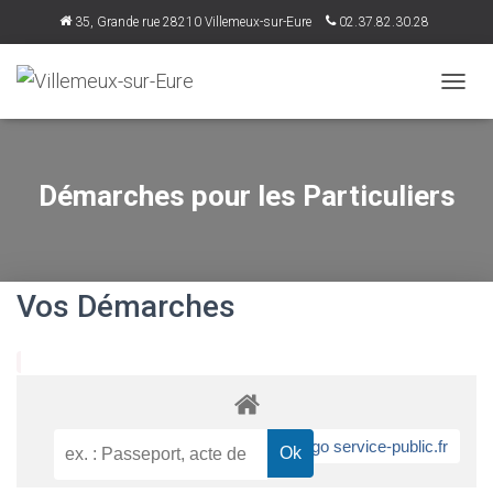
35, Grande rue 28210 Villemeux-sur-Eure
02.37.82.30.28
accueil@villemeux.fr
D
É
P
L
I
Démarches pour les Particuliers
E
R
L
A
N
Vos Démarches
A
V
I
G
A
T
I
O
N