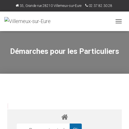
35, Grande rue 28210 Villemeux-sur-Eure
02.37.82.30.28
accueil@villemeux.fr
D
É
P
L
I
Démarches pour les Particuliers
E
R
L
A
N
A
V
I
G
A
T
I
O
N