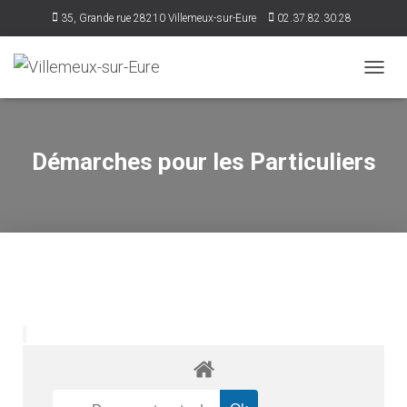
35, Grande rue 28210 Villemeux-sur-Eure
02.37.82.30.28
accueil@villemeux.fr
D
É
P
L
I
Démarches pour les Particuliers
E
R
L
A
N
A
V
I
G
A
T
I
O
N