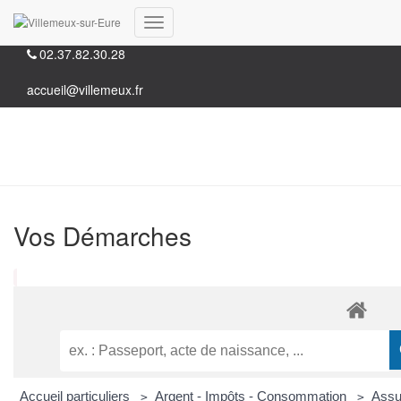
35, Grande rue 28210 Villemeux-sur-Eure
Déplier
02.37.82.30.28
la
navigation
accueil@villemeux.fr
Vos Démarches
Accueil particuliers
Argent - Impôts - Consommation
Assu
>
>