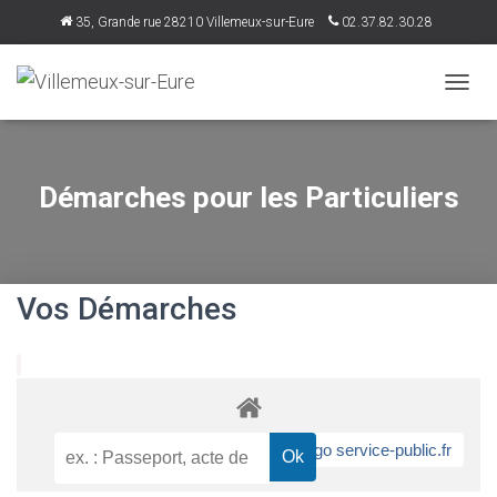
35, Grande rue 28210 Villemeux-sur-Eure
02.37.82.30.28
accueil@villemeux.fr
D
É
P
L
I
Démarches pour les Particuliers
E
R
L
A
N
Vos Démarches
A
V
I
G
A
T
I
O
N