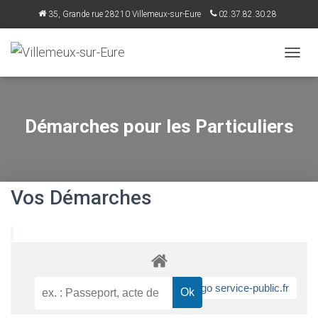
35, Grande rue 28210 Villemeux-sur-Eure
02.37.82.30.28
accueil@villemeux.fr
D
É
P
L
I
Démarches pour les Particuliers
E
R
L
A
N
Vos Démarches
A
V
I
G
A
T
I
O
N