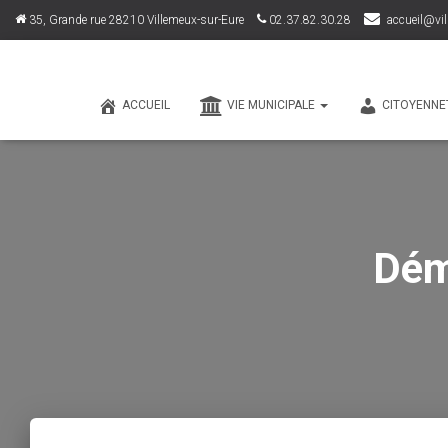
35, Grande rue 28210 Villemeux-sur-Eure
02.37.82.30.28
accueil@vil
ACCUEIL
VIE MUNICIPALE
CITOYENNE
Dém