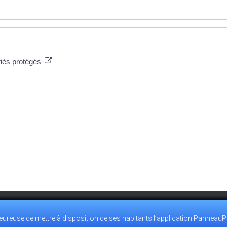
ariés protégés
reuse de mettre à disposition de ses habitants l’application PanneauP
0.28
ACCUEIL@VILLEMEUX.FR
POLITIQUE DE CONFIDENTIALI