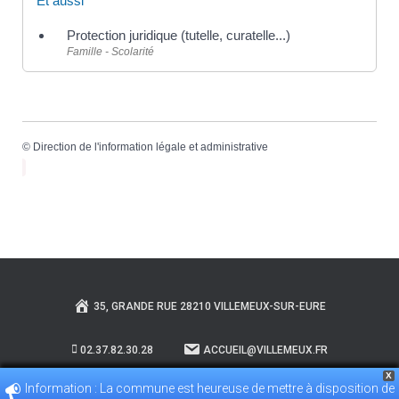
Et aussi
Protection juridique (tutelle, curatelle...)
Famille - Scolarité
©
Direction de l'information légale et administrative
35, GRANDE RUE 28210 VILLEMEUX-SUR-EURE
02.37.82.30.28
ACCUEIL@VILLEMEUX.FR
X
Information : La commune est heureuse de mettre à disposition de
POLITIQUE DE CONFIDENTIALITÉ