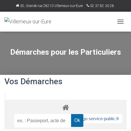
35, Grande rue 28210 Villemeux-sur-Eure
02.37.82.30.28
accueil@villemeux.fr
D
É
P
L
I
Démarches pour les Particuliers
E
R
L
A
N
Vos Démarches
A
V
I
G
A
T
I
O
N