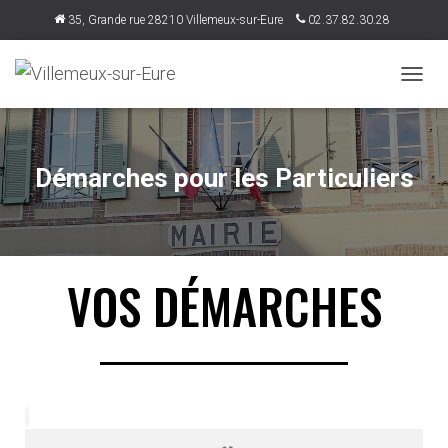
35, Grande rue 28210 Villemeux-sur-Eure
02.37.82.30.28
accueil@villemeux.fr
DÉPLI
Démarches pour les Particuliers
VOS DÉMARCHES