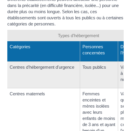
dans la précarité (en difficulté financière, isolée...) pour une
durée plus ou moins longue. Selon les cas, ces
établissements sont ouverts à tous les publics ou à certaines
catégories de personnes.
Types d'hébergement
Catégories
Personnes
Duré
concernées
l'héb
Centres d'hébergement d'urgence
Tous publics
Varia
à plu
nuits)
Centres maternels
Femmes
Varia
enceintes et
quel
mères isolées
sema
avec leurs
plusi
enfants de moins
mois,
de 3 ans et ayant
ce q
besoin d'un
l'enfa