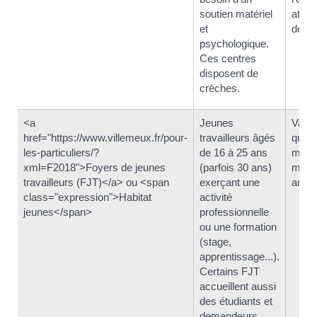
soutien matériel
attein
et
de 3 
psychologique.
Ces centres
disposent de
crèches.
<a
Jeunes
Varia
href="https://www.villemeux.fr/pour-
travailleurs âgés
quel
les-particuliers/?
de 16 à 25 ans
mois
xml=F2018">Foyers de jeunes
(parfois 30 ans)
maxi
travailleurs (FJT)</a> ou <span
exerçant une
ans)
class="expression">Habitat
activité
jeunes</span>
professionnelle
ou une formation
(stage,
apprentissage...).
Certains FJT
accueillent aussi
des étudiants et
demandeurs