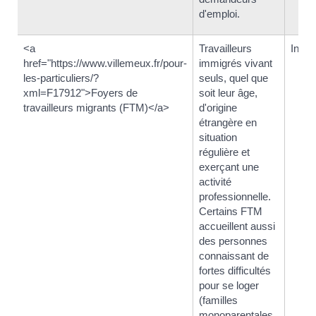
d'emploi.
<a
Travailleurs
Indét
href="https://www.villemeux.fr/pour-
immigrés vivant
les-particuliers/?
seuls, quel que
xml=F17912">Foyers de
soit leur âge,
travailleurs migrants (FTM)</a>
d'origine
étrangère en
situation
régulière et
exerçant une
activité
professionnelle.
Certains FTM
accueillent aussi
des personnes
connaissant de
fortes difficultés
pour se loger
(familles
monoparentales,