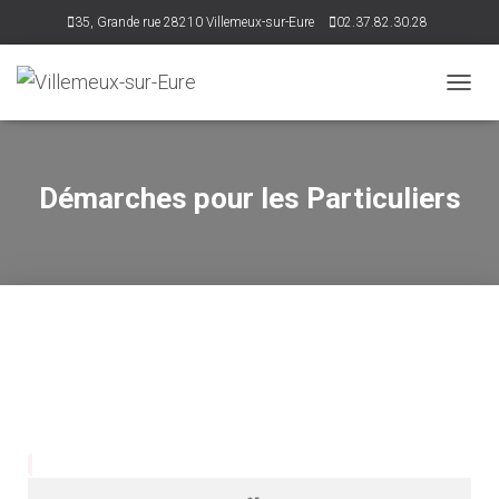
35, Grande rue 28210 Villemeux-sur-Eure
02.37.82.30.28
accueil@villemeux.fr
D
É
P
L
I
Démarches pour les Particuliers
E
R
L
A
N
A
V
I
G
A
T
I
O
N