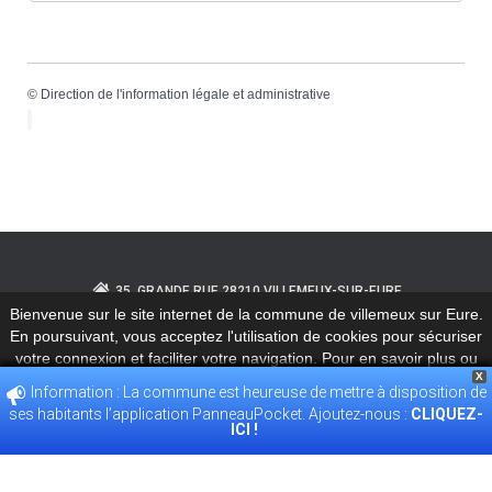
©
Direction de l'information légale et administrative
35, GRANDE RUE 28210 VILLEMEUX-SUR-EURE
Bienvenue sur le site internet de la commune de villemeux sur Eure.
En poursuivant, vous acceptez l'utilisation de cookies pour sécuriser
02.37.82.30.28
ACCUEIL@VILLEMEUX.FR
votre connexion et faciliter votre navigation. Pour en savoir plus ou
X
pour désactiver les cookies
Information : La commune est heureuse de mettre à disposition de
POLITIQUE DE CONFIDENTIALITÉ
ses habitants l’application PanneauPocket. Ajoutez-nous :
CLIQUEZ-
ACCEPT
Plus d’informations
ICI !