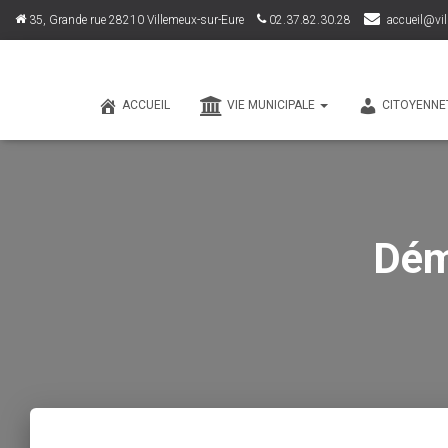
35, Grande rue 28210 Villemeux-sur-Eure
02.37.82.30.28
accueil@vil
ACCUEIL
VIE MUNICIPALE
CITOYENNE
Dém