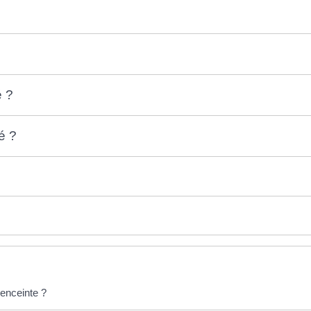
é ?
é ?
enceinte ?