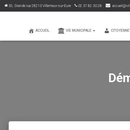
35, Grande rue 28210 Villemeux-sur-Eure
02.37.82.30.28
accueil@vil
ACCUEIL
VIE MUNICIPALE
CITOYENNE
Dém