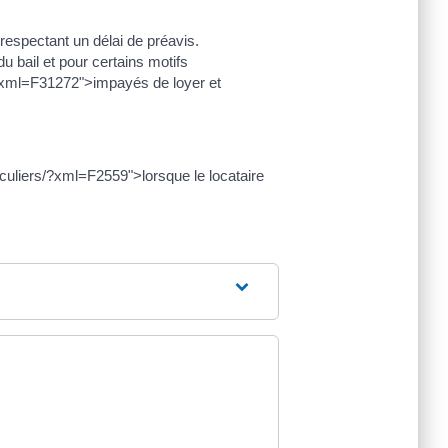
respectant un délai de préavis.
u bail et pour certains motifs
/?xml=F31272">impayés de loyer et
rticuliers/?xml=F2559">lorsque le locataire