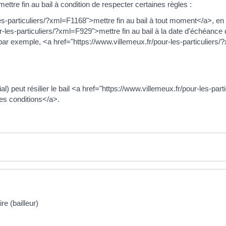
 mettre fin au bail à condition de respecter certaines règles :
les-particuliers/?xml=F1168">mettre fin au bail à tout moment</a>, en 
r-les-particuliers/?xml=F929">mettre fin au bail à la date d'échéance d
r exemple, <a href="https://www.villemeux.fr/pour-les-particuliers
al) peut résilier le bail <a href="https://www.villemeux.fr/pour-les-pa
nes conditions</a>.
re (bailleur)