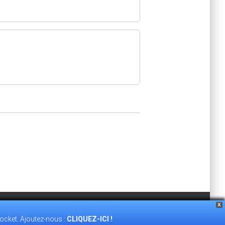
X
e
ACCEPT
Plus d’informations
ocket. Ajoutez-nous :
CLIQUEZ-ICI !
TÉ