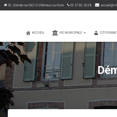
35, Grande rue 28210 Villemeux-sur-Eure
02.37.82.30.28
accueil@vil
ACCUEIL
VIE MUNICIPALE
CITOYENNE
Dém