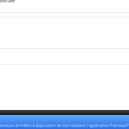
rticulier
poursuivant, vous acceptez l'utilisation de cookies pour sécuriser votr
reuse de mettre à disposition de ses habitants l’application PanneauP
0.28
ACCUEIL@VILLEMEUX.FR
POLITIQUE DE CONFIDENTIALI