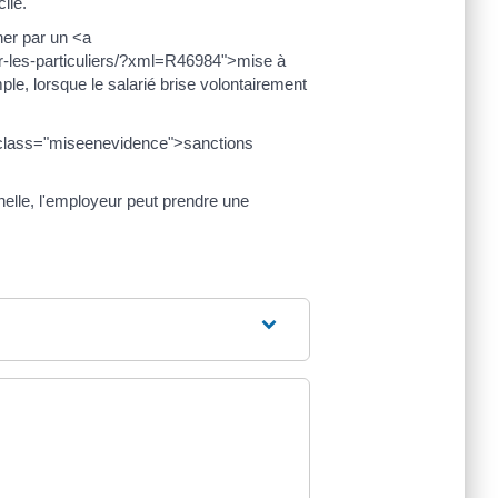
ile.
ner par un <a
ur-les-particuliers/?xml=R46984">mise à
le, lorsque le salarié brise volontairement
pan class="miseenevidence">sanctions
elle, l'employeur peut prendre une