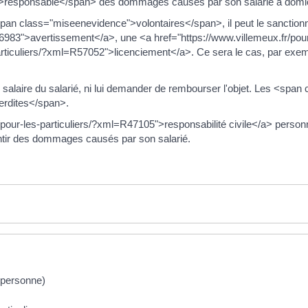
">responsable</span> des dommages causés par son salarié à domic
pan class="miseenevidence">volontaires</span>, il peut le sanction
R46983">avertissement</a>, une <a href="https://www.villemeux.fr/po
articuliers/?xml=R57052">licenciement</a>. Ce sera le cas, par exemp
 le salaire du salarié, ni lui demander de rembourser l'objet. Les <s
erdites</span>.
pour-les-particuliers/?xml=R47105">responsabilité civile</a> personn
antir des dommages causés par son salarié.
a personne)