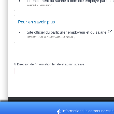
Licenciement du salarié à domicile employé par un pa
Travail - Formation
Pour en savoir plus
Site officiel du particulier employeur et du salarié
Urssaf Caisse nationale (ex-Acoss)
©
Direction de l'information légale et administrative
Bienvenue sur le site internet de la commune de villemeux sur Eure. En 
Information : La commune est heu
35, GRANDE RUE 28210 VILLEMEUX-SUR-EURE
02.37.82.3