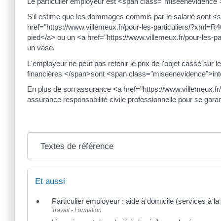
Le particulier employeur est <span class="miseenevidence
S'il estime que les dommages commis par le salarié sont <s
href="https://www.villemeux.fr/pour-les-particuliers/?xml=
pied</a> ou un <a href="https://www.villemeux.fr/pour-les-p
un vase.
L'employeur ne peut pas retenir le prix de l'objet cassé sur
financières </span>sont <span class="miseenevidence">int
En plus de son assurance <a href="https://www.villemeux.fr/
assurance responsabilité civile professionnelle pour se gar
Textes de référence
Et aussi
Particulier employeur : aide à domicile (services à l
Travail - Formation