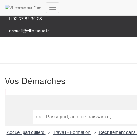
35, Grande rue 28210 Villemeux-sur-Eure
Déplier
02.37.82.30.28
la
navigation
accueil@villemeux.fr
Vos Démarches
Accueil particuliers
Travail - Formation
Recrutement dans l
>
>