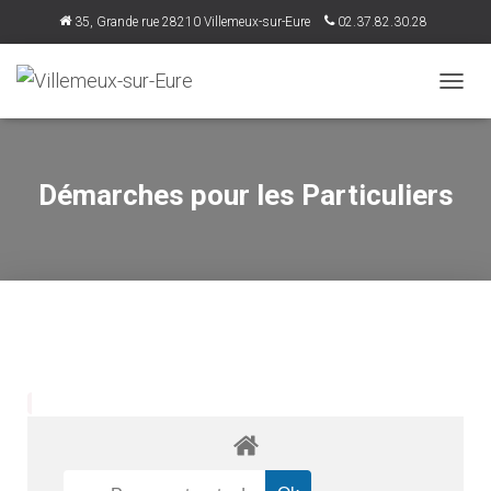
35, Grande rue 28210 Villemeux-sur-Eure
02.37.82.30.28
accueil@villemeux.fr
D
É
P
L
I
Démarches pour les Particuliers
E
R
L
A
N
A
V
I
G
A
T
I
O
N