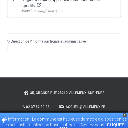
sportifs
Ministère chargé des sports
©
Direction de l'information légale et administrative
35, GRANDE RUE 28210 VILLEMEUX-SUR-EURE
02.37.82.30.28
ACCUEIL@VILLEMEUX.FR
X
Information : La commune est heureuse de mettre à disposition de
POLITIQUE DE CONFIDENTIALITÉ
ses habitants l’application PanneauPocket. Ajoutez-nous :
CLIQUEZ-