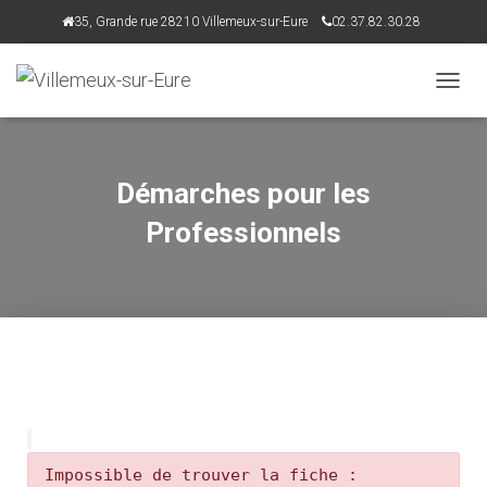
35, Grande rue 28210 Villemeux-sur-Eure
02.37.82.30.28
accueil@villemeux.fr
D
É
P
L
I
Démarches pour les
E
R
Professionnels
L
A
N
A
V
I
G
A
T
I
O
N
Impossible de trouver la fiche :