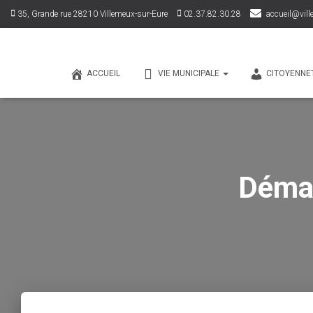
35, Grande rue 28210 Villemeux-sur-Eure
02.37.82.30.28
accueil@vill
ACCUEIL
VIE MUNICIPALE
CITOYENNE
Démar