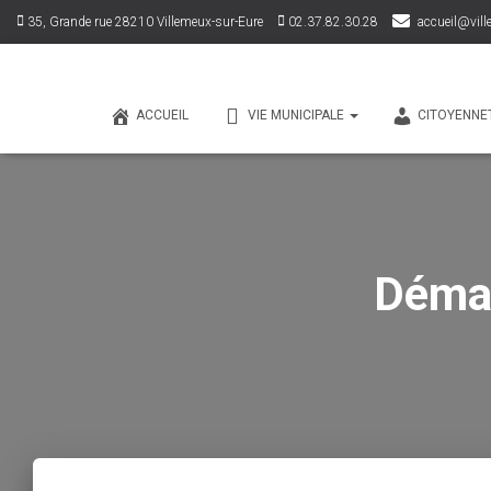
35, Grande rue 28210 Villemeux-sur-Eure
02.37.82.30.28
accueil@vill
ACCUEIL
VIE MUNICIPALE
CITOYENNE
Démar