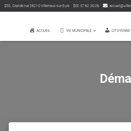
35, Grande rue 28210 Villemeux-sur-Eure
02.37.82.30.28
accueil@ville
ACCUEIL
VIE MUNICIPALE
CITOYENNE
Démar