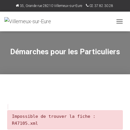
35, Grande rue 28210 Villemeux-sur-Eure
02.37.82.30.28
accueil@villemeux.fr
D
É
P
L
I
Démarches pour les Particuliers
E
R
L
A
N
A
V
I
G
A
T
I
Impossible de trouver la fiche :
O
R47105.xml
N