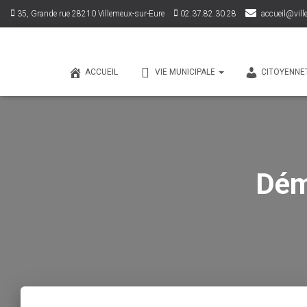
35, Grande rue 28210 Villemeux-sur-Eure
02.37.82.30.28
accueil@vill
ACCUEIL
VIE MUNICIPALE
CITOYENNE
Dém