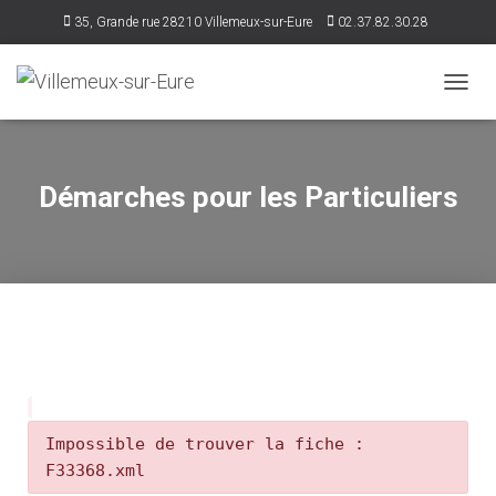
35, Grande rue 28210 Villemeux-sur-Eure
02.37.82.30.28
accueil@villemeux.fr
D
É
P
L
I
Démarches pour les Particuliers
E
R
L
A
N
A
V
I
G
A
T
I
Impossible de trouver la fiche :
O
F33368.xml
N