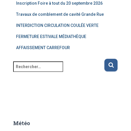
Inscription Foire à tout du 20 septembre 2026
Travaux de comblement de cavité Grande Rue
INTERDICTION CIRCULATION COULÉE VERTE
FERMETURE ESTIVALE MÉDIATHÈQUE
AFFAISSEMENT CARREFOUR
R
e
c
h
e
r
c
h
e
Météo
r